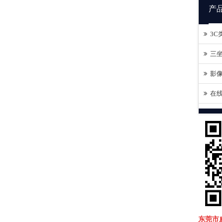
产
3C
三坐
影像
在线
东莞市