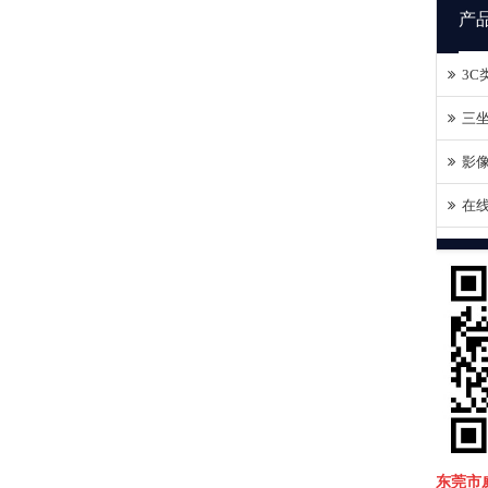
产
3C
三坐
影像
在线
东莞市