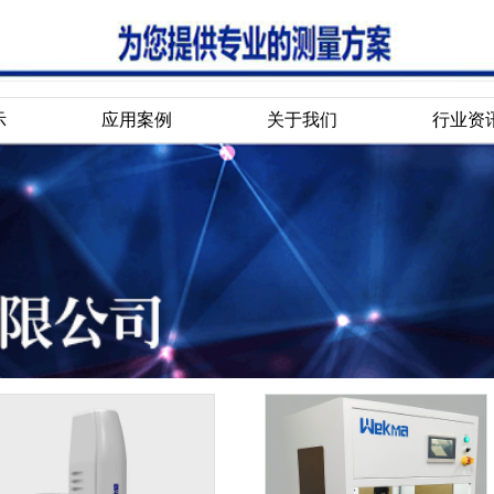
示
应用案例
关于我们
行业资